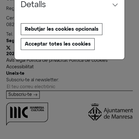
Detalls
Regidoria i Serveis Tècnics de Cultura
Centre Cultural el Casino Passeig de Pere III, 27, Bx
08242 Manresa
Rebutjar les cookies opcionals
Tel.
938 753 410
cultura@ajmanresa.cat
Segueix-nos
Acceptar totes les cookies
2024 ©
Avís legal
Política de privacitat
Política de cookies
Accessibilitat
Uneix-te
Subscriu-te al newsletter:
Subscriu-te