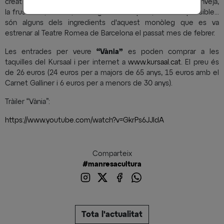
creats per Txèkhov, en un exercici teatral d’alt voltatge. L'enveja,
la frustració, la ràbia, el desig no correspost, l'amor impossible...
són alguns dels ingredients d'aquest monòleg que es va
estrenar al Teatre Romea de Barcelona el passat mes de febrer.
Les entrades per veure
“Vània”
es poden comprar a les
taquilles del Kursaal i per internet a
www.kursaal.cat
. El preu és
de 26 euros (24 euros per a majors de 65 anys, 15 euros amb el
Carnet Galliner i 6 euros per a menors de 30 anys).
Tràiler “Vània”:
https://www.youtube.com/watch?v=GkrPs6JJldA
Comparteix
#manresacultura
Tota l'actualitat