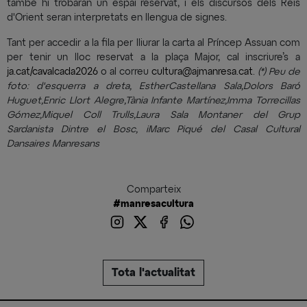
també hi trobaran un espai reservat, i els discursos dels Reis
d'Orient seran interpretats en llengua de signes.
Tant per accedir a la fila per lliurar la carta al Príncep Assuan com
per tenir un lloc reservat a la plaça Major, cal inscriure’s a
ja.cat/cavalcada2026
o al correu
cultura@ajmanresa.cat
.
(*) Peu de
foto: d'esquerra a dreta, Esther
Castellana Sala,
Dolors Baró
Huguet,
Enric Llort Alegre,
Tània Infante Martínez,
Imma Torrecillas
Gómez,
Miquel Coll Trulls,
Laura Sala Montaner del Grup
Sardanista Dintre el Bosc, iMarc Piqué del Casal Cultural
Dansaires Manresans
Comparteix
#manresacultura
Tota l'actualitat