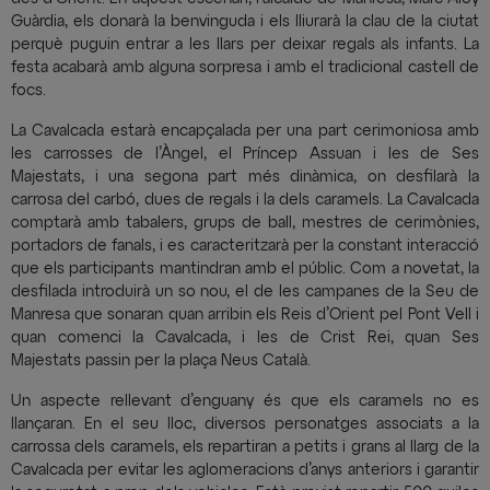
Guàrdia, els donarà la benvinguda i els lliurarà la clau de la ciutat
perquè puguin entrar a les llars per deixar regals als infants. La
festa acabarà amb alguna sorpresa i amb el tradicional castell de
focs.
La Cavalcada estarà encapçalada per una part cerimoniosa amb
les carrosses de l’Àngel, el Príncep Assuan i les de Ses
Majestats, i una segona part més dinàmica, on desfilarà la
carrosa del carbó, dues de regals i la dels caramels. La Cavalcada
comptarà amb tabalers, grups de ball, mestres de cerimònies,
portadors de fanals, i es caracteritzarà per la constant interacció
que els participants mantindran amb el públic. Com a novetat, la
desfilada introduirà un so nou, el de les campanes de la Seu de
Manresa que sonaran quan arribin els Reis d’Orient pel Pont Vell i
quan comenci la Cavalcada, i les de Crist Rei, quan Ses
Majestats passin per la plaça Neus Català.
Un aspecte rellevant d’enguany és que els caramels no es
llançaran. En el seu lloc, diversos personatges associats a la
carrossa dels caramels, els repartiran a petits i grans al llarg de la
Cavalcada per evitar les aglomeracions d’anys anteriors i garantir