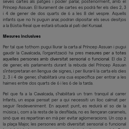
seves cartes als patges i poder parlar, posteriorment, amb el
Príncep Assuan. El lliurament de cartes es podrà fer els dies 2, 3
i 4 de gener de dos quarts de 6 a les 8 del vespre. Aquells
infants que no hi puguin anar, podran dipositar els seus desitjos
a la Bústia Reial que estarà situada al pati del Kursaal.
Mesures inclusives
Per tal que tothom pugui lliurar la carta al Príncep Assuan i pugui
gaudir la Cavalcada, l’organització ha pres
mesures per a totes
aquelles persones amb diversitat sensorial o funcional
. El dia 2
de gener, els parlaments durant la rebuda del Príncep Assuan
s’interpretaran en llengua de signes, i per lliurar-li la carta els dies
2, 3 i 4 de gener, s’habilitarà una cua específica per entrar a les
haimes entre dos quarts de 6 i les 6 de la tarda.
Pel que fa a la Cavalcada, s’habilitarà un tram tranquil al carrer
Infants, un espai pensat per a qui necessiti un lloc calmat per
seguir l’esdeveniment. En aquest punt, es reduirà el so de la
música i, com a la resta de la desfilada, no es llençaran caramels,
sinó que es repartiran en mà per evitar aglomeracions. Un cop a
la plaça Major, les persones amb diversitat sensorial o funcional