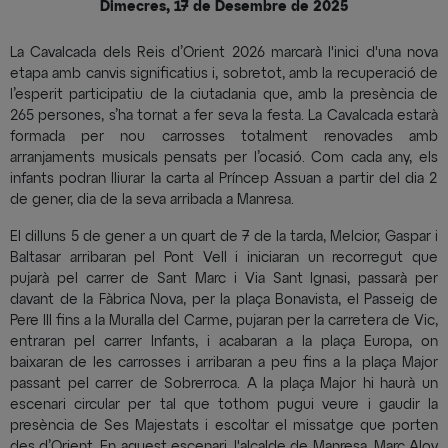
Dimecres, 17 de Desembre de 2025
La Cavalcada dels Reis d’Orient 2026 marcarà l'inici d'una nova
etapa amb canvis significatius i, sobretot, amb la recuperació de
l’esperit participatiu de la ciutadania que, amb la presència de
265 persones, s’ha tornat a fer seva la festa. La Cavalcada estarà
formada per nou carrosses totalment renovades amb
arranjaments musicals pensats per l’ocasió. Com cada any, els
infants podran lliurar la carta al Príncep Assuan a partir del dia 2
de gener, dia de la seva arribada a Manresa.
El dilluns 5 de gener a un quart de 7 de la tarda, Melcior, Gaspar i
Baltasar arribaran pel Pont Vell i iniciaran un recorregut que
pujarà pel carrer de Sant Marc i Via Sant Ignasi, passarà per
davant de la Fàbrica Nova, per la plaça Bonavista, el Passeig de
Pere III fins a la Muralla del Carme, pujaran per la carretera de Vic,
entraran pel carrer Infants, i acabaran a la plaça Europa, on
baixaran de les carrosses i arribaran a peu fins a la plaça Major
passant pel carrer de Sobrerroca. A la plaça Major hi haurà un
escenari circular per tal que tothom pugui veure i gaudir la
presència de Ses Majestats i escoltar el missatge que porten
des d’Orient. En aquest escenari, l'alcalde de Manresa, Marc Aloy