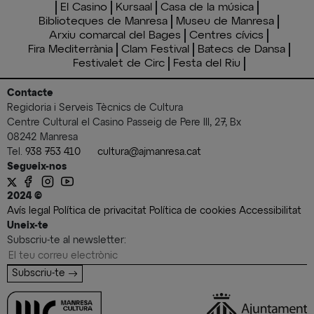
El Casino
Kursaal
Casa de la música
Biblioteques de Manresa
Museu de Manresa
Arxiu comarcal del Bages
Centres cívics
Fira Mediterrània
Clam Festival
Batecs de Dansa
Festivalet de Circ
Festa del Riu
Contacte
Regidoria i Serveis Tècnics de Cultura
Centre Cultural el Casino Passeig de Pere III, 27, Bx
08242 Manresa
Tel.
938 753 410
cultura@ajmanresa.cat
Segueix-nos
2024 ©
Avís legal
Política de privacitat
Política de cookies
Accessibilitat
Uneix-te
Subscriu-te al newsletter:
Subscriu-te