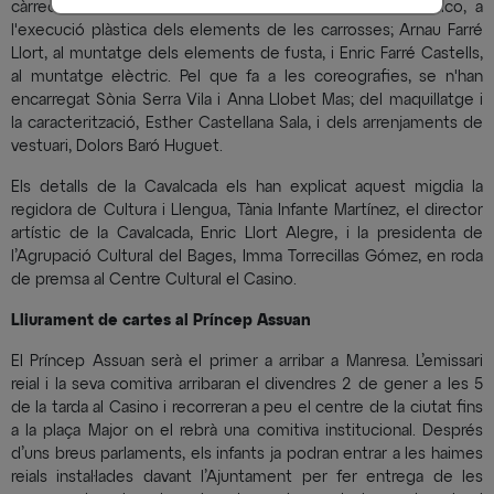
càrrec de la creació i execució dels dissenys; Txema Rico, a
l'execució plàstica dels elements de les carrosses; Arnau Farré
Llort, al muntatge dels elements de fusta, i Enric Farré Castells,
al muntatge elèctric. Pel que fa a les coreografies, se n'han
encarregat Sònia Serra Vila i Anna Llobet Mas; del maquillatge i
la caracterització, Esther Castellana Sala, i dels arrenjaments de
vestuari, Dolors Baró Huguet.
Els detalls de la Cavalcada els han explicat aquest migdia la
regidora de Cultura i Llengua, Tània Infante Martínez, el director
artístic de la Cavalcada, Enric Llort Alegre, i la presidenta de
l’Agrupació Cultural del Bages, Imma Torrecillas Gómez, en roda
de premsa al Centre Cultural el Casino.
Lliurament de cartes al Príncep Assuan
El Príncep Assuan serà el primer a arribar a Manresa. L’emissari
reial i la seva comitiva arribaran el divendres 2 de gener a les 5
de la tarda al Casino i recorreran a peu el centre de la ciutat fins
a la plaça Major on el rebrà una comitiva institucional. Després
d’uns breus parlaments, els infants ja podran entrar a les haimes
reials instal·lades davant l’Ajuntament per fer entrega de les