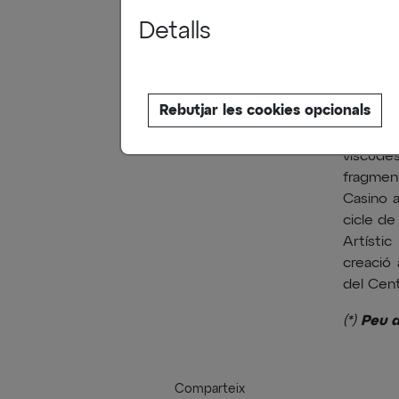
El 2 d’
Detalls
Gasol Fa
Sixena, 
conserv
d’aques
Rebutjar les cookies opcionals
Cataluny
context 
viscudes
fragment
Casino a
cicle de
Artístic
creació 
del Cent
Peu d
(*)
Comparteix