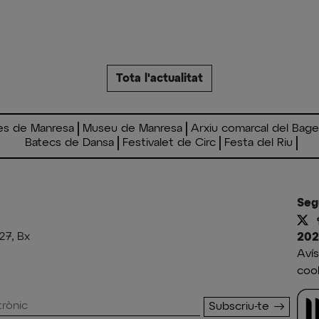
Tota l'actualitat
es de Manresa
Museu de Manresa
Arxiu comarcal del Bag
Batecs de Dansa
Festivalet de Circ
Festa del Riu
Seg
27, Bx
202
Avís
coo
Subscriu-te