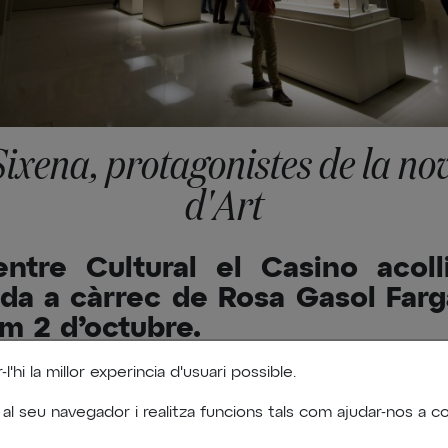
ixena, protagonistes de la nov
d'Art
entre Cultural el Casino acolli
da a càrrec de Rosa Gasol Farg
m 2 d’octubre.
'hi la millor experincia d'usuari possible.
Dijous, 25 de Setembre de 2025
 al seu navegador i realitza funcions tals com ajudar-nos a