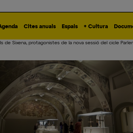
Agenda
Cites anuals
Espais
+ Cultura
Docume
ls de Sixena, protagonistes de la nova sessió del cicle Parle