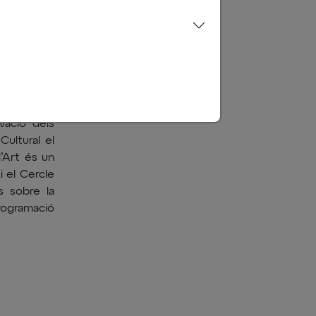
adora Rosa
nt mural de
ignificat i
i històric
 d’Art de
xplicarà el
vicissituds
vació dels
Cultural el
d’Art és un
i el Cercle
s sobre la
programació