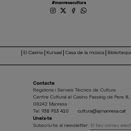
#manresacultura
El Casino
Kursaal
Casa de la música
Bibliotequ
Contacte
Regidoria i Serveis Tècnics de Cultura
Centre Cultural el Casino Passeig de Pere III, 
08242 Manresa
Tel.
938 753 410
cultura@ajmanresa.cat
Uneix-te
Subscriu-te al newsletter: