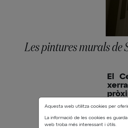
Les pintures murals de S
El C
xerra
pròxi
Aquesta web utilitza cookies per oferir-l
La informació de les cookies es guarda
web troba més interessant i útils.