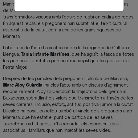
Manresa, amb el Correfoc com a màxim exponent, i, en el cas
de Marc Buxaderas Escolà, ha destacat l’experiència
transformadora viscuda amb l’equip de rugbi en cadira de rodes.
En aquest repàs, els pregoners han subratllat el teixit cultural i
associatiu de la ciutat com a una de les grans riqueses de
Manresa.
L’obertura de l’acte ha anat a càrrec de la regidora de Cultura i
Llengua,
Tània Infante Martínez
, que ha agraït la tasca de totes
les persones, entitats i personal municipal que fan possible la
Festa Major.
Després de les paraules dels pregoners, l’alcalde de Manresa,
Marc Aloy Guàrdia
, ha clos l’acte amb un discurs d’agraïment i
reconeixement. Aloy ha destacat la trajectòria dels germans
Buxaderas, subratllant els valors que transmeten a través de les
seves carreres: inclusió, esforç, actitud positiva i amor a la ciutat.
L’alcalde ha posat en relleu també el vincle dels pregoners amb
Manresa, que ha estat el punt de partida de les seves
trajectòries artístiques, i n’ha recordat els espais culturals,
associatius i familiars que han marcat les seves vides.