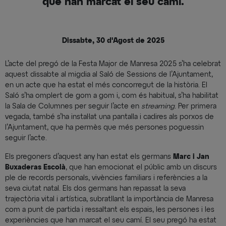
que han marcat el seu camí.
Dissabte, 30 d'Agost de 2025
L’acte del pregó de la Festa Major de Manresa 2025 s’ha celebrat
aquest dissabte al migdia al Saló de Sessions de l’Ajuntament,
en un acte que ha estat el més concorregut de la història. El
Saló s’ha omplert de gom a gom i, com és habitual, s’ha habilitat
la Sala de Columnes per seguir l’acte en
streaming
. Per primera
vegada, també s’ha instal·lat una pantalla i cadires als porxos de
l’Ajuntament, que ha permès que més persones poguessin
seguir l’acte.
Els pregoners d’aquest any han estat els germans
Marc i
Jan
Buxaderas Escolà
, que han emocionat el públic amb un discurs
ple de records personals, vivències familiars i referències a la
seva ciutat natal. Els dos germans han repassat la seva
trajectòria vital i artística, subratllant la importància de Manresa
com a punt de partida i ressaltant els espais, les persones i les
experiències que han marcat el seu camí. El seu pregó ha estat