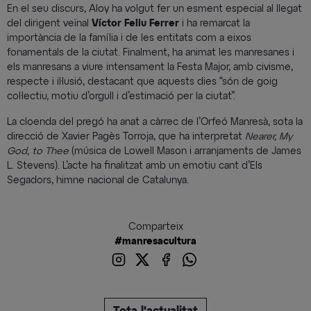
En el seu discurs, Aloy ha volgut fer un esment especial al llegat
del dirigent veïnal
Víctor Feliu Ferrer
i ha remarcat la
importància de la família i de les entitats com a eixos
fonamentals de la ciutat. Finalment, ha animat les manresanes i
els manresans a viure intensament la Festa Major, amb civisme,
respecte i il·lusió, destacant que aquests dies “són de goig
col·lectiu, motiu d’orgull i d’estimació per la ciutat”.
La cloenda del pregó ha anat a càrrec de l’Orfeó Manresà, sota la
direcció de Xavier Pagès Torroja, que ha interpretat
Nearer, My
God, to Thee
(música de Lowell Mason i arranjaments de James
L. Stevens). L’acte ha finalitzat amb un emotiu cant d’Els
Segadors, himne nacional de Catalunya.
Comparteix
#manresacultura
Tota l'actualitat