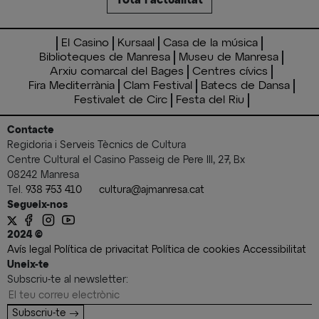
El Casino
Kursaal
Casa de la música
Biblioteques de Manresa
Museu de Manresa
Arxiu comarcal del Bages
Centres cívics
Fira Mediterrània
Clam Festival
Batecs de Dansa
Festivalet de Circ
Festa del Riu
Contacte
Regidoria i Serveis Tècnics de Cultura
Centre Cultural el Casino Passeig de Pere III, 27, Bx
08242 Manresa
Tel.
938 753 410
cultura@ajmanresa.cat
Segueix-nos
2024 ©
Avís legal
Política de privacitat
Política de cookies
Accessibilitat
Uneix-te
Subscriu-te al newsletter:
Subscriu-te