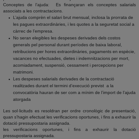
Conceptes de l’ajuda
:
Es finançaran els conceptes salarials
associats a les contractacions.
L’ajuda comprèn el salari brut mensual, inclosa la prorrata de
les pagues extraordinàries, i les quotes a la seguretat social a
càrrec de l’empresa.
No seran elegibles les despeses derivades dels costos
generals pel personal durant períodes de baixa laboral,
retribucions per hores extraordinàries, pagaments en espècie,
vacances no efectuades, dietes i indemnitzacions per mort,
acomiadament, suspensió, cessament i percepcions per
matrimoni.
Les despeses salarials derivades de la contractació
realitzades durant el termini d’execució previst
a la
convocatòria hauran de ser com a mínim de l’import de l’ajuda
atorgada
Les sol·licituds es resoldran per ordre cronològic de presentació,
quan s'hagin efectuat les verificacions oportunes, i fins a exhaurir la
dotació pressupostaria assignada.
les verificacions oportunes, i fins a exhaurir la dotació
pressupostaria assignada.