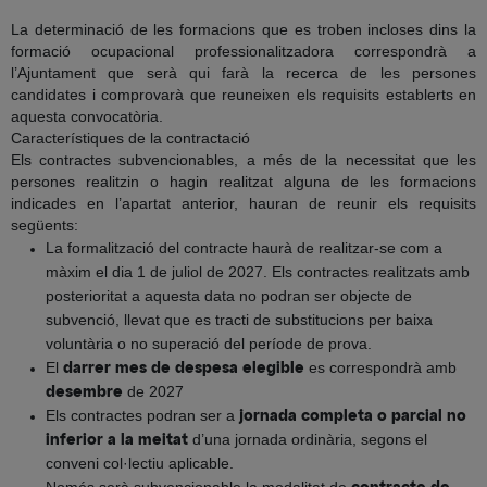
La determinació de les formacions que es troben incloses dins la
formació ocupacional professionalitzadora correspondrà a
l’Ajuntament que serà qui farà la recerca de les persones
candidates i comprovarà que reuneixen els requisits establerts en
aquesta convocatòria.
Característiques de la contractació
Els contractes subvencionables, a més de la necessitat que les
persones realitzin o hagin realitzat alguna de les formacions
indicades en l’apartat anterior, hauran de reunir els requisits
següents:
La formalització del contracte haurà de realitzar-se com a
màxim el dia 1 de juliol de 2027. Els contractes realitzats amb
posterioritat a aquesta data no podran ser objecte de
subvenció, llevat que es tracti de substitucions per baixa
voluntària o no superació del període de prova.
El
es correspondrà amb
darrer mes de despesa elegible
de 2027
desembre
Els contractes podran ser a
jornada completa o parcial
no
d’una jornada ordinària, segons el
inferior a la meitat
conveni col·lectiu aplicable.
Només serà subvencionable la modalitat de