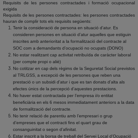
Requisits de les persones contractades i formació ocupacional
exigida
Requisits de les persones contractades:
les persones contractades
hauran de complir tots els requisits següents:
Tenir la consideració de persona en situació d’atur. Es
consideren persones en situació d’atur aquelles que estiguin
inscrites amb anterioritat a la formalització del contracte al
SOC com a demandants d’ocupació no ocupats (DONO)
No estar realitzant cap activitat retribuïda de caràcter laboral
(per compte propi o aliè)
No cotitzar en cap dels règims de la Seguretat Social previstos
al TRLGSS, a excepció de les persones que reben una
prestació o un subsidi d’atur i que es tan donats d’alta als
efectes únics de la percepció d’aquestes prestacions.
No haver estat contractada per l’empresa i/o entitat
beneficiària en els 6 mesos immediatament anteriors a la data
de formalització del contracte.
No tenir relació de parentiu amb l’empresari o grup
d’empreses que el contracti fins el quart grau de
consanguinitat o segon d’afinitat.
Estar inscrit a la borsa de treball del Servei Local d’Ocupació