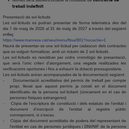
contracte de
treball indefinit
Presentació de sol·licituds
Les sol·licituds es podran presentar de forma telemàtica des del
dia 7 de maig de 2026 al 31 de maig de 2027 a través del següent
enllaç
https://www.manresa.cat/seu/menu/fitxa/901?nocache=1
Haurà de presentar-se una sol·licitud per cadascun dels contractes
que es vulguin formalitzar, amb un màxim de 2 sol·licituds .
Les sol·licituds es resoldran per ordre cronològic de presentació,
que serà l’únic criteri d’atorgament, una vegada realitzades les
verificacions oportunes i fins a exhaurir la dotació pressupostària.
Les sol·licituds aniran acompanyades de la documentació següent:
Documentació acreditativa del permís de treball per compte
-
propi, llevat que aquest permís ja consti en el document
identificatiu de la persona sol·licitant (únicament en el cas de
persones físiques estrangeres)
Còpia de l’escriptura de constitució i dels estatuts de l’entitat i
-
document d’inscripció de l’entitat al registre públic
corresponent, si s’escau.
Còpia del document acreditatiu de poders del representant de
-
l’entitat en cas de persones jurídiques i DNI/NIF de la persona