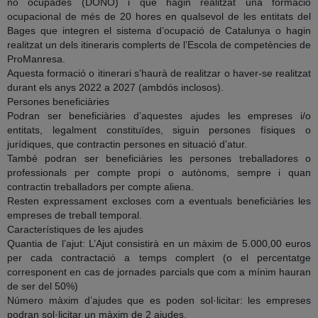
no ocupades (DONO) i que hagin realitzat una formació
ocupacional de més de 20 hores en qualsevol de les entitats del
Bages que integren el sistema d’ocupació de Catalunya o hagin
realitzat un dels itineraris complerts de l’Escola de competències de
ProManresa.
Aquesta formació o itinerari s’haurà de realitzar o haver-se realitzat
durant els anys 2022 a 2027 (ambdós inclosos).
Persones beneficiàries
Podran ser beneficiàries d’aquestes ajudes les empreses i/o
entitats, legalment constituïdes, siguin persones físiques o
jurídiques, que contractin persones en situació d’atur.
També podran ser beneficiàries les persones treballadores o
professionals per compte propi o autònoms, sempre i quan
contractin treballadors per compte aliena.
Resten expressament excloses com a eventuals beneficiàries les
empreses de treball temporal.
Característiques de les ajudes
Quantia de l’ajut
: L’Ajut consistirà en un màxim de 5.000,00 euros
per cada contractació a temps complert (o el percentatge
corresponent en cas de jornades parcials que com a mínim hauran
de ser del 50%)
Número màxim d’ajudes que es poden sol·licitar
: les empreses
podran sol·licitar un màxim de 2 ajudes.