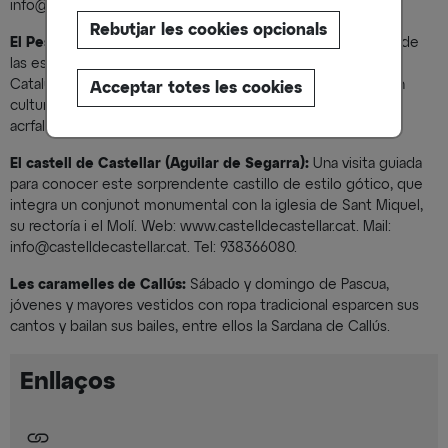
info@observatoricastelltallat.com.Tel: 667529051.
Rebutjar les cookies opcionals
El Pessebre vivent en las Torres de Fals (Fonollosa):
Una de
las escenificaciones nadalencas más representativas de
Cataluña. Miles de personas lo visitan cada año. Associación
Acceptar totes les cookies
cultural y recreativa de Fals. Web: www.acrfals.com. Mail:
acrfals@gmail.com. Tel: 938368003.
El castell de Castellar (Aguilar de Segarra):
Una visita guiada
para conocer este sorprendente castillo de estilo gótico, que
integra un conjunot monumental con la iglesia de Sant Miquel,
su rectoría i el Molí. Web: www.castelldecastellar.cat. Mail:
info@castelldecastellar.cat. Tel: 938366080.
Les caramelles de Callús:
Sábado y domingo de Pascua,
jóvenes y mayores vestidos con ropa tradicional esparcen sus
cantos y bailan sus bailes, entre ellos la Sardana de Callús.
Enllaços