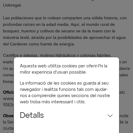
Llobregat.
Las poblaciones que lo rodean comparten una sólida historia, con
profundas raíces en la edad media. Aquí, el mundo rural de
bosques, huertos y cultivos de secano se da la mano con la
industria textil, atraída por la posibilidades de aprovechar el agua
del Cardener como fuente de energía.
Castillos e iglesias, molinos hidráulicos y colonias fabriles,
explotaciones ganaderas y sólidas masías conviven en torno a un
Aquesta web utilitza cookies per oferir-l'hi la
río que ha sido motor secular de la actividad humana y que todavía
millor experincia d'usuari possible.
conserva espacios de gran riqueza paisajística, con excepcionales
bosques de ribera.
La informació de les cookies es guarda al seu
navegador i realitza funcions tals com ajudar-
Oficina de Turismo de Rajadell:
L'Estació - Edifici Renfe. Web:
nos a comprendre quines seccions del nostre
www.rajadell.cat. Mail: tur.rajadell@diba.cat. Tel:
web troba més interessant i útils.
938368254/938368026.
Detalls
Observatorio Astronómico de Castelltallat:
El universo desde
la Serra de Castelltallat, lejos de la contaminación lumínica de la
ciudad. Web: www.observatoricastelltallat.com. Mail: