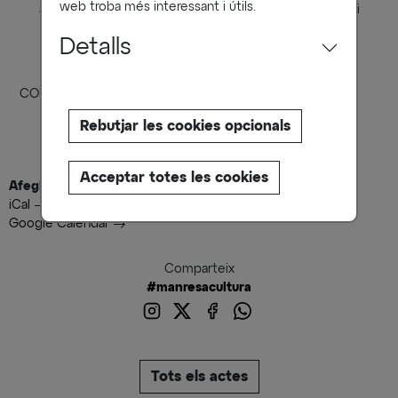
web troba més interessant i útils.
abans de l'inici de les actuacions a l'escenari principal, i
música
Detalls
COMPRAR ENTRADES
https://camins.koobin.com/JOAN
Rebutjar les cookies opcionals
Acceptar totes les cookies
Afegir al Calendari
iCal
Google Calendar
Comparteix
#manresacultura
Tots els actes