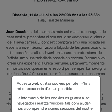
FESTIVAL CAMINS
Dissabte, 11 de Juliol a les 22:00h fins a les 23:55h
Palau Firal de Manresa
Joan Dausà
, un dels cantants més estimats i reconeguts de
casa nostra, presentarà el seu nou disc
Immortals
, el cinquè
de la seva carrera. El concert comptarà amb una posada en
escena a nivell tècnic i visual a l’alçada de les grans ocasions,
i suposarà un salt endavant en la carrera professional de
l’artista. Amb una treballada posada en escena, l’actuació vol
oferir una experiència única per viure, justament, moments
immortals que quedin en el record per sempre. La nova gira
de Joan Dausà és una de les més esperades del panorama
musical català, després de quasi dos anys sense oferir
Aquesta web utilitza cookies per oferir-l'hi la
concerts de gran format.
millor experincia d'usuari possible.
Camins serà un festival tipus 'boutique' que permetrà als
La informació de les cookies es guarda al seu
espectadors viure una experiència més àmplia. El festival
navegador i realitza funcions tals com ajudar-
tindrà lloc a l'exterior del Recinte Firal en un espai amb zona
nos a comprendre quines seccions del nostre
de restauració on es podrà gaudir de concerts de tarda