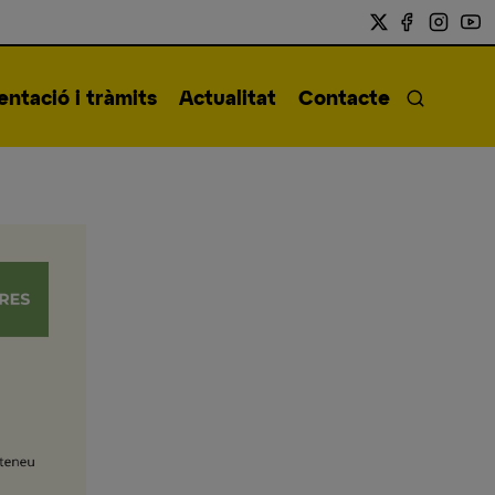
ntació i tràmits
Actualitat
Contacte