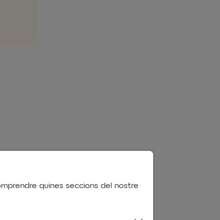
Afegir al Calendari
 comprendre quines seccions del nostre
iCal
Google Calendar
 Bases