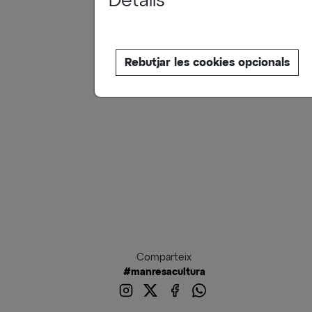
Detalls
Rebutjar les cookies opcionals
Comparteix
#manresacultura