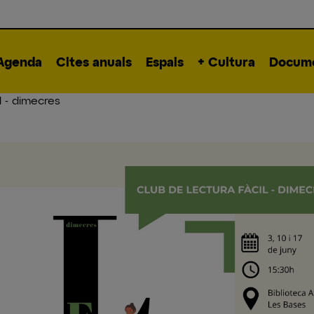
Agenda
Cites anuals
Espais
+ Cultura
Docume
l - dimecres