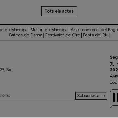
Tots els actes
es de Manresa
Museu de Manresa
Arxiu comarcal del Bag
Batecs de Dansa
Festivalet de Circ
Festa del Riu
Seg
27, Bx
202
Avís
coo
Subscriu-te