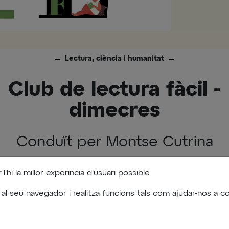
Lectura, ciència i humanitat
Club de lectura fàcil -
dimecres
Conduït per Montse Cutrina
'hi la millor experincia d'usuari possible.
Dimecres, 03 de Juny a les 15:30h fins a les 23:59h
Sala de suport - biblioteca Ateneu Les Bases de Manresa
 al seu navegador i realitza funcions tals com ajudar-nos a
za: Ampans, Ajuntament de Manresa i biblioteca Ateneu Les