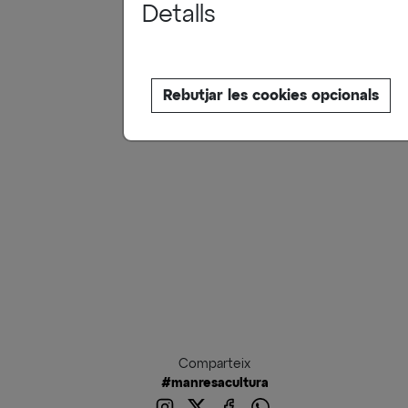
Detalls
juny.
🗓️ Dimar
📍 Sala 
Rebutjar les cookies opcionals
🕑 19.30
Comparteix
#manresacultura