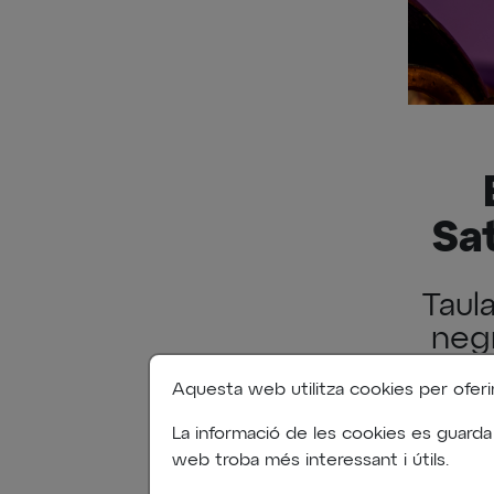
Sa
Taul
negr
Aquesta web utilitza cookies per oferir-l
La informació de les cookies es guarda
web troba més interessant i útils.
Taula ro