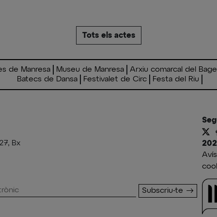
Tots els actes
es de Manresa
Museu de Manresa
Arxiu comarcal del Bag
Batecs de Dansa
Festivalet de Circ
Festa del Riu
Seg
27, Bx
202
Avís
coo
Subscriu-te