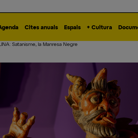
Agenda
Cites anuals
Espais
+ Cultura
Docume
INA: Satanisme, la Manresa Negre