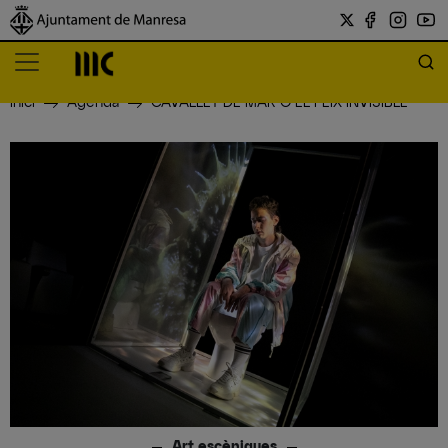
Inici
Agenda
CAVALLET DE MAR O EL PEIX INVISIBLE
Art escèniques