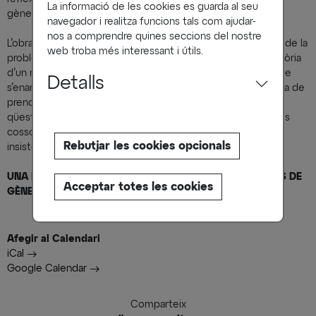
La informació de les cookies es guarda al seu
gènere establerts.
navegador i realitza funcions tals com ajudar-
nos a comprendre quines seccions del nostre
L’obra -que ha rebut diversos premis- pretén anar més enllà de la
web troba més interessant i útils.
problemàtica de l’embaràs adolescent no desitjat. És la història
d’un noi que menstrua, sí. Però també és el viatge d’algú que
Detalls
s’enamora, que dubta, que rep notícies inesperades i que ha de
prendre decisions. Algú que es replanteja les coses i se les
qüestiona. És també una celebració dels cossos. De tots els
cossos. I un gran ‘
fuck you
’ per a tots aquells que encara
Rebutjar les cookies opcionals
insisteixen en negar la diversitat.
UNA REFLEXIÓ SOBRE EL COS, LA TRANSICIÓ I ELS CODIS DE
Acceptar totes les cookies
GÈNERE ESTABLERTS
Afegir al Calendari
iCal
Google Calendar
Comparteix