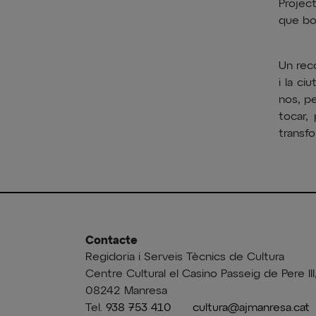
Project
que bon
Un reco
i la ci
nos, pe
tocar,
transfo
Contacte
Regidoria i Serveis Tècnics de Cultura
Centre Cultural el Casino Passeig de Pere III
08242 Manresa
Tel.
938 753 410
cultura@ajmanresa.cat