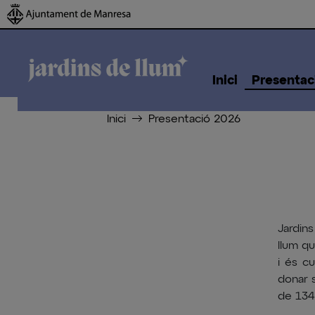
Inici
Presentac
Inici
Presentació 2026
Jardins
llum qu
i és c
donar 
de 1345