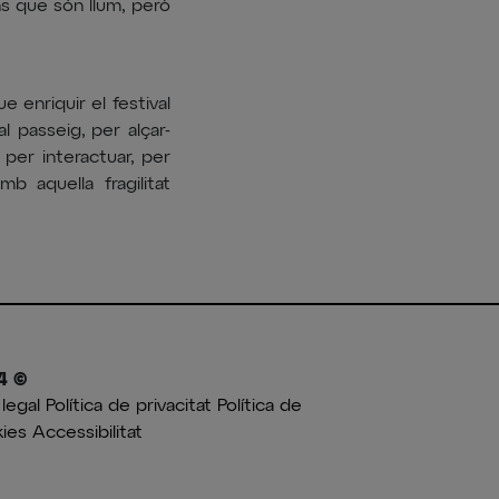
ons que són llum, però
 enriquir el festival
al passeig, per alçar-
 per interactuar, per
b aquella fragilitat
4 ©
 legal
Política de privacitat
Política de
ies
Accessibilitat