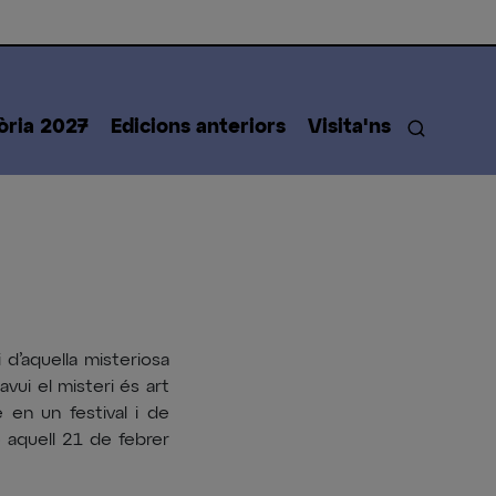
òria 2027
Edicions anteriors
Visita'ns
 d’aquella misteriosa
avui el misteri és art
 en un festival i de
 aquell 21 de febrer