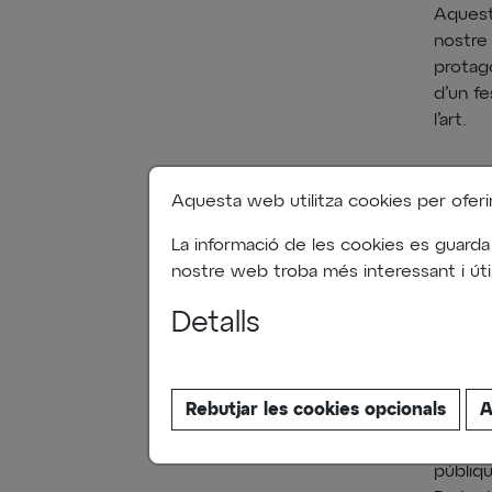
Aquest
nostre 
protago
d’un fe
l’art.
Us pro
Aquesta web utilitza cookies per oferir-l
passatg
aquesta
La informació de les cookies es guarda
ànima. 
nostre web troba més interessant i útil
de l’imm
Detalls
A Jardi
asseny
Rebutjar les cookies opcionals
A
d’inte
que apl
públiq