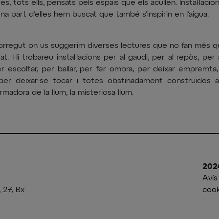
es, tots ells, pensats pels espais que els acullen. Instal·laci
a part d’elles hem buscat que també s’inspirin en l’aigua.
rregut on us suggerim diverses lectures que no fan més que
utat. Hi trobareu instal·lacions per al gaudi, per al repòs, per 
r escoltar, per ballar, per fer ombra, per deixar empremta,
 per deixar-se tocar i totes obstinadament construïdes am
rmadora de la llum, la misteriosa llum.
202
Avís
, 27, Bx
cook