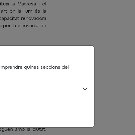
tuar a Manresa i el
’art on la llum és la
 capacitat renovadora
ta per la innovació en
ustre, la torre, els
riu -apassionadament-
ciutat. Vista, llum i
 comprendre quines seccions del
avés de l’intangible,
interpel·len, que ens
 de fer-nos pensar,
gramació transversal
’art, les biblioteques
oguen amb la ciutat.