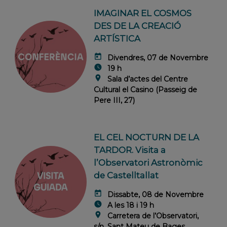
IMAGINAR EL COSMOS
DES DE LA CREACIÓ
ARTÍSTICA
today
Divendres, 07 de Novembre
watch_later
19 h
location_on
Sala d’actes del Centre
Cultural el Casino (Passeig de
Pere III, 27)
EL CEL NOCTURN DE LA
TARDOR. Visita a
l’Observatori Astronòmic
de Castelltallat
today
Dissabte, 08 de Novembre
watch_later
A les 18 i 19 h
location_on
Carretera de l’Observatori,
s/n. Sant Mateu de Bages