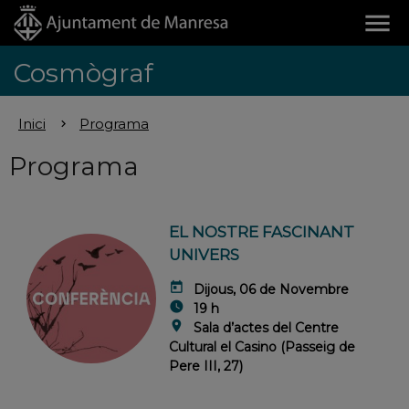
menu
Cosmògraf
Inici
Programa
Programa
EL NOSTRE FASCINANT
UNIVERS
today
Dijous, 06 de Novembre
watch_later
19 h
location_on
Sala d’actes del Centre
Cultural el Casino (Passeig de
Pere III, 27)