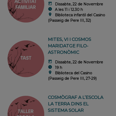
today
Dissabte, 22 de Novembre
watch_later
A les 11 i 12.30 h
location_on
Biblioteca infantil del Casino
(Passeig de Pere III, 32)
MITES, VI I COSMOS
MARIDATGE FILO-
ASTRONÒMIC
today
Dissabte, 22 de Novembre
watch_later
19 h
location_on
Biblioteca del Casino
(Passeig de Pere III, 27-29)
COSMÒGRAF A L’ESCOLA
LA TERRA DINS EL
SISTEMA SOLAR