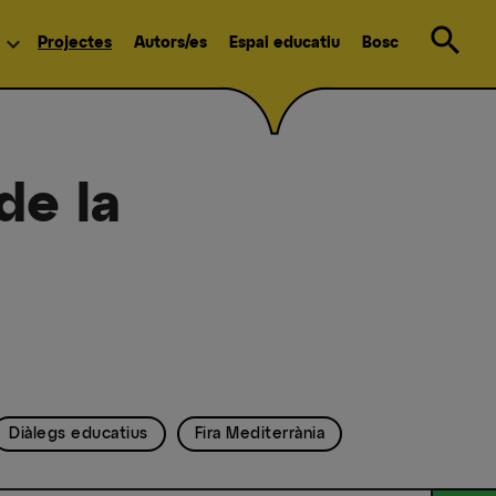
search
expand_more
Projectes
Autors/es
Espai educatiu
Bosc
de la
Diàlegs educatius
Fira Mediterrània