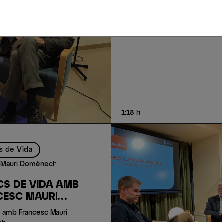
LAURA FA CAMPO
Entrevista personal i professio
1:18 h
s de Vida
 Mauri Domènech
CS DE VIDA AMB
CESC MAURI
NECH
 amb Francesc Mauri