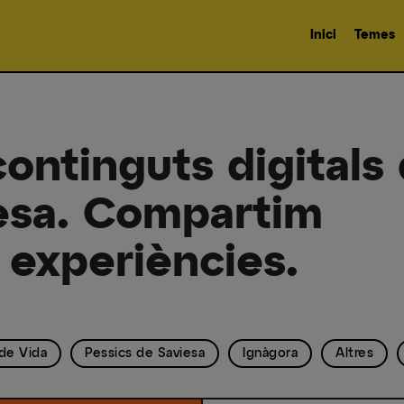
Inici
Temes
ontinguts digitals 
esa. Compartim
 experiències.
de Vida
Pessics de Saviesa
Ignàgora
Altres