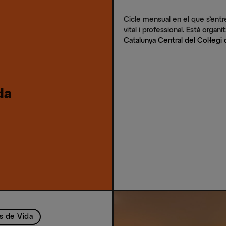
Cicle mensual en el que s’entre
vital i professional. Està organ
Catalunya Central del Col·legi
da
s de Vida