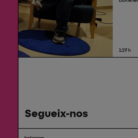
Domène
1:27 h
Segueix-nos