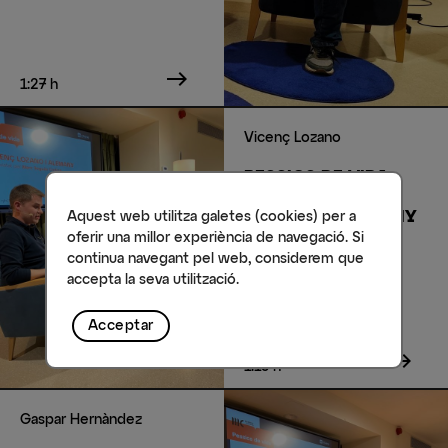
east
1:27 h
Vicenç Lozano
PESSICS DE VIDA
AMB VICENÇ
LOZANO I ALEMANY
Aquest web utilitza galetes (cookies) per a
oferir una millor experiència de navegació. Si
continua navegant pel web, considerem que
accepta la seva utilització.
Acceptar
east
1:15 h
Gaspar Hernàndez