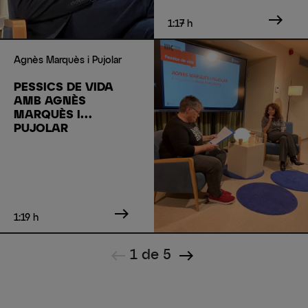
east
1:17 h
Agnès Marquès i Pujolar
PESSICS DE VIDA
AMB AGNÈS
MARQUÈS I
PUJOLAR
east
1:19 h
west
east
1 de 5