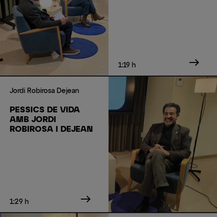
east
1:19 h
Jordi Robirosa Dejean
PESSICS DE VIDA
AMB JORDI
ROBIROSA I DEJEAN
east
1:29 h