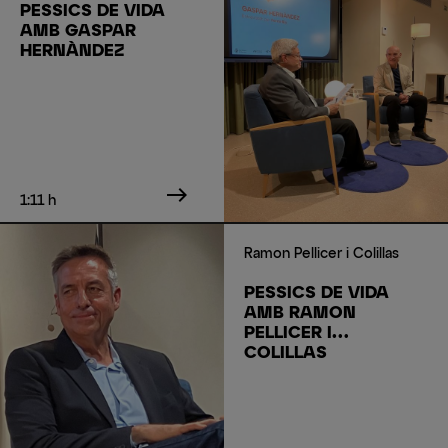
PESSICS DE VIDA
AMB GASPAR
HERNÀNDEZ
east
1:11 h
Ramon Pellicer i Colillas
PESSICS DE VIDA
AMB RAMON
PELLICER I
COLILLAS