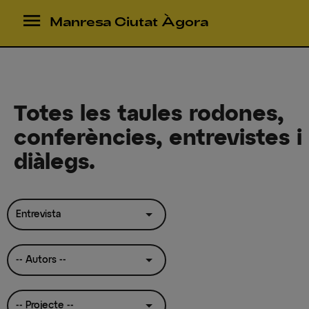
menu
Manresa Ciutat Àgora
Totes les taules rodones,
conferències, entrevistes i
diàlegs.