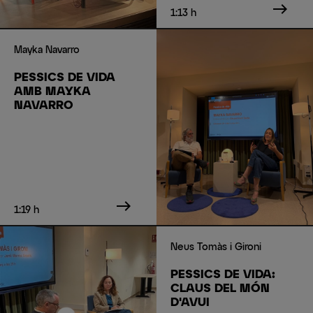
east
1:13 h
Mayka Navarro
PESSICS DE VIDA
AMB MAYKA
NAVARRO
east
1:19 h
Neus Tomàs i Gironi
PESSICS DE VIDA:
CLAUS DEL MÓN
D'AVUI