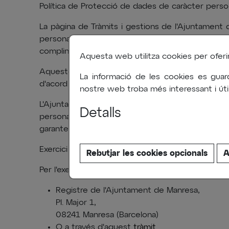
Política de Protecció de dades de caràcter person
La pàgina de Tràmits i gestions de l'Ajuntament d
personal: nom, cognoms, adreça, etc., per tal de 
complint les condicions de seguretat i confidencial
Aquesta web utilitza cookies per oferir-l
Aquestes dades s'integren en els corresponent
La informació de les cookies es guar
d'acord amb la legislació o normativa vigent en ca
nostre web troba més interessant i útil
L'Ajuntament de Manresa garanteix la confide
Detalls
personal que es recullen, així com la implementa
garanteixen la seguretat d'aquestes dades.
Exercici de drets d'accés, cancel·lació, rectificació
Rebutjar les cookies opcionals
A
Per l'exercici d'aquests drets, l'interessat pot dirigi
Registre de l'Ajuntament de Manresa,
Pl. Major 1,
08241 Manresa (Barcelona)
O a través d'aquest
tràmit