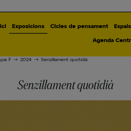
ici
Exposicions
Cicles de pensament
Espais
Agenda Centre
spai 7
2024
Senzillament quotidià
Senzillament quotidià