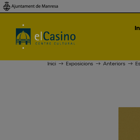
In
Inici
Exposicions
Anteriors
E