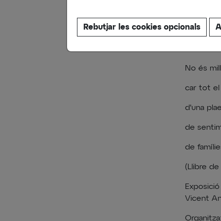
Rebutjar les cookies opcionals
A
Vicen
No és mill
car tot e
d'una pla
de sentim
de famílies
(Llibre d
Exposició
Vicent An
Organitza