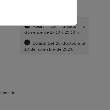
Horari:
De dimarts a
diumenge de 17:30 a 20:30 h.
Durada:
Del 25 d'octubre al
10 de novembre de 2024.
poemes de