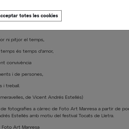
cceptar totes les cookies
t Andrés Estellés 100 anys
or ni pitjor el temps,
l temps és temps d'amor,
ent convivència
ents i de persones,
 i treball.
e meravelles, de Vicent Andrés Estellés)
 de fotografies a càrrec de Foto Art Manresa a partir de 
drés Estellés amb motiu del festival Tocats de Lletra.
: Foto Art Manresa