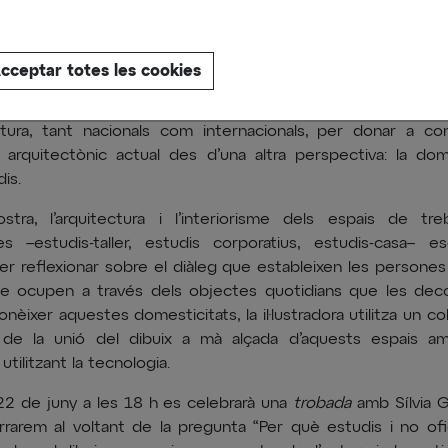
juny a l'1 de juliol, la seu de Manresa del COAC a la Casa Llu
cceptar totes les cookies
ió
Domestic Workspaces
, en la qual la il·lustradora i arquite
amps (Manresa, 1990) ha captat l’essència de 42 d
ctura, tant nacionals com internacionals, per donar a co
arquitectònic actual des d’una altra perspectiva: la dom
is.
tra, l’arquitectura i l’interiorisme dels espais de treb
es –estudis-taller, estudis corporatius, estudis-casa– e
er reflexionar sobre el diàleg que estableixen les persone
e ocupen a través dels objectes quotidians que les deco
nèixer aquestes domesticitats, la il·lustradora utilitza un col
t de la unió del dibuix a mà alçada d’aquests espais am
tilitzant la tecnologia.
 22 de juny a les 18 h es celebrarà una
trobada
amb Sílvia G
rrarem al voltant de la pregunta “Per què estudis i no ofic