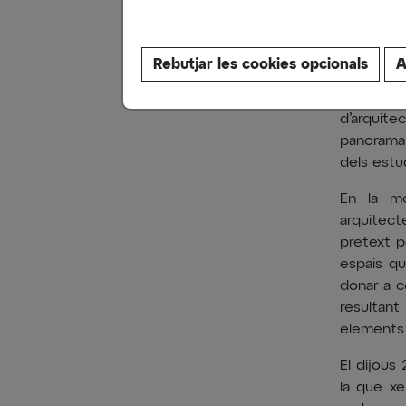
De l'1 de 
Rebutjar les cookies opcionals
A
l'exposic
Garcia C
d’arquite
panorama 
dels estud
En la mos
arquitect
pretext p
espais qu
donar a co
resultan
elements u
El dijous
la que xe