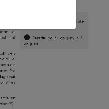
vià acull
cta Sílvia
Horari:
de dijous a dissabte
espatxos
de 18h a 20.30h
nèixer el
esticitat
Durada:
de l'1 de juny a l'1
de juliol
all dels
sdevé el
s amb els
ren. Per
lage naïf
b altres
arcía, en
ines?”, i