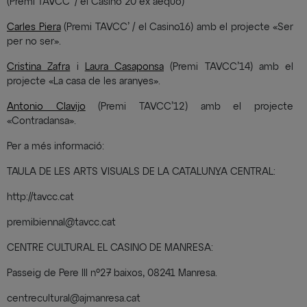
(Premi TAVCC’ / el Casino 20 ex aequo)
Carles Piera
(Premi TAVCC’ / el Casino16) amb el projecte «Ser
per no ser».
Cristina Zafra
i
Laura Casaponsa
(Premi TAVCC’14) amb el
projecte «La casa de les aranyes».
Antonio Clavijo
(Premi TAVCC’12) amb el projecte
«Contradansa».
Per a més informació:
TAULA DE LES ARTS VISUALS DE LA CATALUNYA CENTRAL:
http://tavcc.cat
premibiennal@tavcc.cat
CENTRE CULTURAL EL CASINO DE MANRESA:
Passeig de Pere III nº27 baixos, 08241 Manresa.
centrecultural@ajmanresa.cat