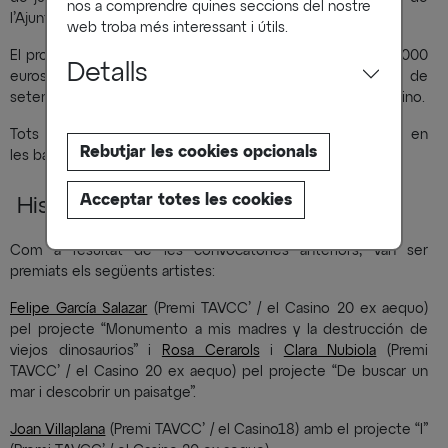
nos a comprendre quines seccions del nostre
l’Ajuntament de Manresa.
web troba més interessant i útils.
El projecte guanyador rebrà una dotació econòmica de 2.000
Detalls
euros per a l’elaboració del projecte i s’exposarà del 16 de
setembre al 2 d’octubre l’Espai 7 del Centre Cultural el Casino.
Tots els detalls de la convocatòria poden consultar-te en
Rebutjar les cookies opcionals
les bases adjuntes.
Acceptar totes les cookies
Històric de premiats
Com a resultat de les convocatòries anteriors, van ser
premiats els següents artistes:
Felipe García Salazar
(Premi TAVCC’ / el Casino 20 ex aequo)
pel projecte “Monumento a mis madres y la destrucción de
viejos dinosaurios” i
Rosa Cerarols
i
Clara Nubiola
(Premi
TAVCC’ / el Casino 20 ex aequo) pel projecte “De buscar un
mar i descobrir un paisatge”.
Joan Villaplana
(Premi TAVCC’ / el Casino18) amb el projecte “I”