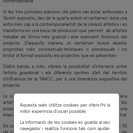
contemporània.
Si les tres primeres edicions del premi van estar enfocades a
l’àmbit expositiu, des de la quarta edició el certamen dona una
volta més cap a la contemporaneïtat de la creació artística i es
transforma en una beca de producció que permet als artistes
treballar de forma més gradual i anar exposant l’evolució del
projecte. D’aquesta manera, el certamen busca abastar
propostes més conceptuals-teòriques o processuals i no
limitar al format expositiu els projectes que es presenten.
D’altra banda, a més, ofereix la possibilitat d’intervenir entre
l’artista guardonat i els diferents centres d’art del territori
d’influència de la TAVCC, per a una itinerància expositiva del
projecte.
La convocatòria és oberta a qualsevol persona i disciplina
artística, si bé seran prioritàries i es valoraran positivament les
Aquesta web utilitza cookies per oferir-l'hi la
propostes en arts visuals contemporànies i que tinguin una
millor experincia d'usuari possible.
relació amb l’àrea d’influència de la TAVCC, la Catalunya Central.
La informació de les cookies es guarda al seu
Els candidats podran presentar les seves propostes fins al 30
navegador i realitza funcions tals com ajudar-
de juny de 2023 de forma telemàtica a través del portal de