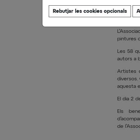
Rebutjar les cookies opcionals
A
L’Associa
pintures c
Les 58 qu
autors a b
Artistes
diversos. 
aquesta e
El dia 2 d
Els bene
d’acompan
de l’Asso