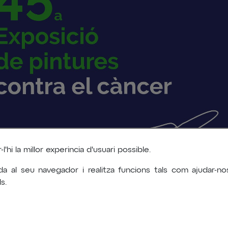
'hi la millor experincia d'usuari possible.
da al seu navegador i realitza funcions tals com ajudar-
s.