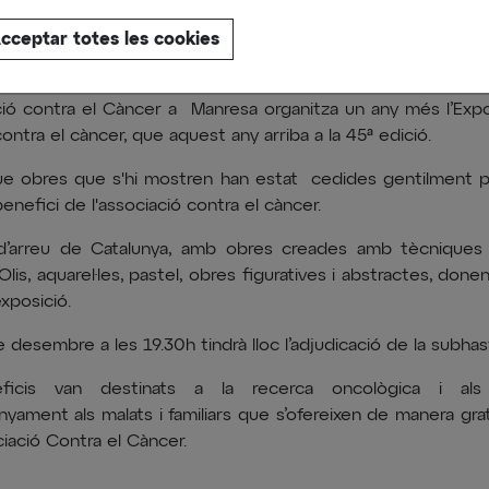
cceptar totes les cookies
ció contra el Càncer a Manresa organitza un any més l’Exp
ontra el càncer, que aquest any arriba a la 45ª edició.
e obres que s'hi mostren han estat cedides gentilment p
enefici de l'associació contra el càncer.
 d’arreu de Catalunya, amb obres creades amb tècniques
Olis, aquarel·les, pastel, obres figuratives i abstractes, done
xposició.
e desembre a les 19.30h tindrà lloc l’adjudicació de la subhas
ficis van destinats a la recerca oncològica i als
yament als malats i familiars que s’ofereixen de manera gra
ciació Contra el Càncer.