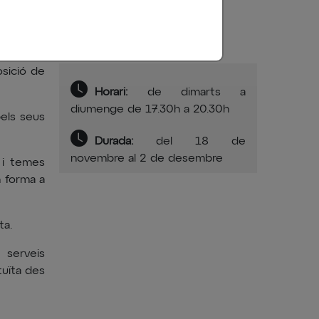
osició de
Horari:
de dimarts a
diumenge de 17.30h a 20.30h
els seus
Durada:
del 18 de
novembre al 2 de desembre
 i temes
n forma a
ta.
 serveis
tuïta des