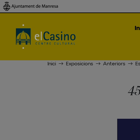
In
Inici
Exposicions
Anteriors
E
45