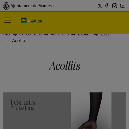
Inici
Exposicions
Anteriors
Espai 7
2022
Acollits
Acollits