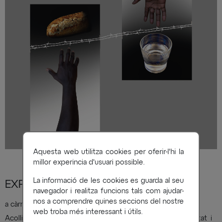
Aquesta web utilitza cookies per oferir-l'hi la
millor experincia d'usuari possible.
La informació de les cookies es guarda al seu
EXPOSICIÓ FOTOGRÀFICA
navegador i realitza funcions tals com ajudar-
nos a comprendre quines seccions del nostre
a càrrec de Foto Art Manresa
web troba més interessant i útils.
Acollits és una nova oportunitat per explorar la creativitat i