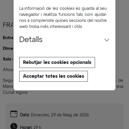
La informació de les cookies es guarda al seu
navegador i realitza funcions tals com ajudar-
nos a comprendre quines seccions del nostre
FRANCESC MAURI DOMÈNECH
web troba més interessant i útils.
Entrevistat per Héctor Aranda
Detalls
Dimecres 24 de setembre a les 19 h
Sala d’actes del Centre Cultural El Casino
Rebutjar les cookies opcionals
Aforament limitat.
Acceptar totes les cookies
Seguiu l’acte en directe per streaming al canal de youtube de
Manresa Cultura o posteriorment en la plataforma Manresa
Ciutat Àgora
Data:
Dimecres, 27 de Maig de 2026
Horari:
19 h