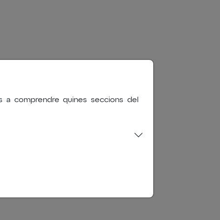
RT"
nos a comprendre quines seccions del
Afegir al Calendari
iCal
Google Calendar
te d’art