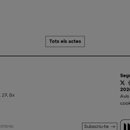
Tots els actes
Seg
202
, 27, Bx
Avís
cook
Subscriu-te