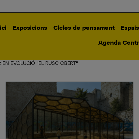
ici
Exposicions
Cicles de pensament
Espais
Agenda Centre
 EN EVOLUCIÓ "EL RUSC OBERT"