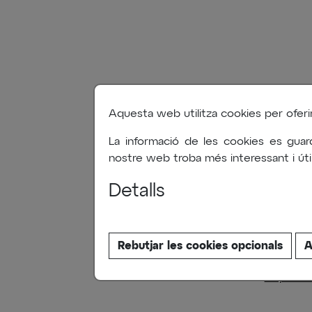
EV
Aquesta web utilitza cookies per oferir-l
La informació de les cookies es guar
nostre web troba més interessant i útil
Detalls
L’alumna
Rebutjar les cookies opcionals
A
urbà. Pr
https://